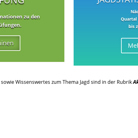
Näc
ormationen zu den
Quartal 
rüfungen.
bis 
minen
Meh
 sowie Wissenswertes zum Thema Jagd sind in der Rubrik
A
ntlastungsgesetzes zum 23.07.2026 – Übersicht jagdliche I