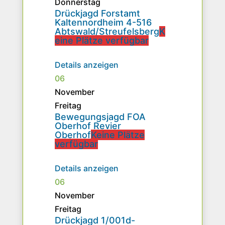
Donnerstag
Drückjagd Forstamt
Kaltennordheim 4-516
Abtswald/Streufelsberg
K
eine Plätze verfügbar
Details anzeigen
06
November
Freitag
Bewegungsjagd FOA
Oberhof Revier
Oberhof
Keine Plätze
verfügbar
Details anzeigen
06
November
Freitag
Drückjagd 1/001d-