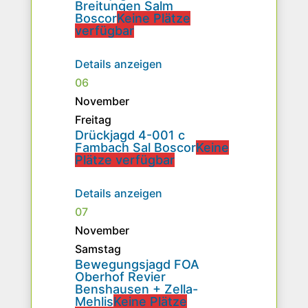
Breitungen Salm
Boscor
Keine Plätze
verfügbar
Details anzeigen
06
November
Freitag
Drückjagd 4-001 c
Fambach Sal Boscor
Keine
Plätze verfügbar
Details anzeigen
07
November
Samstag
Bewegungsjagd FOA
Oberhof Revier
Benshausen + Zella-
Mehlis
Keine Plätze