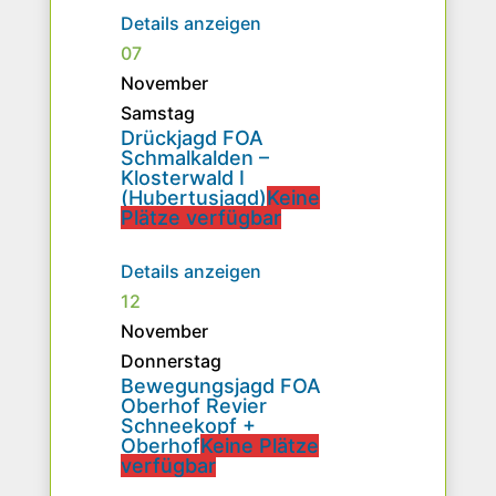
Details anzeigen
07
November
Samstag
Drückjagd FOA
Schmalkalden –
Klosterwald I
(Hubertusjagd)
Keine
Plätze verfügbar
Details anzeigen
12
November
Donnerstag
Bewegungsjagd FOA
Oberhof Revier
Schneekopf +
Oberhof
Keine Plätze
verfügbar